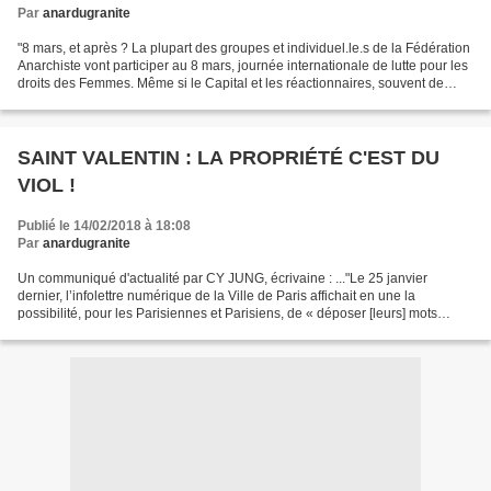
Par
anardugranite
"8 mars, et après ? La plupart des groupes et individuel.le.s de la Fédération
Anarchiste vont participer au 8 mars, journée internationale de lutte pour les
droits des Femmes. Même si le Capital et les réactionnaires, souvent de
paire d'ailleurs, tentent...
SAINT VALENTIN : LA PROPRIÉTÉ C'EST DU
VIOL !
Publié le 14/02/2018 à 18:08
Par
anardugranite
Un communiqué d'actualité par CY JUNG, écrivaine : ..."Le 25 janvier
dernier, l’infolettre numérique de la Ville de Paris affichait en une la
possibilité, pour les Parisiennes et Parisiens, de « déposer [leurs] mots
d’amour dans tout Paris ». C’est un...