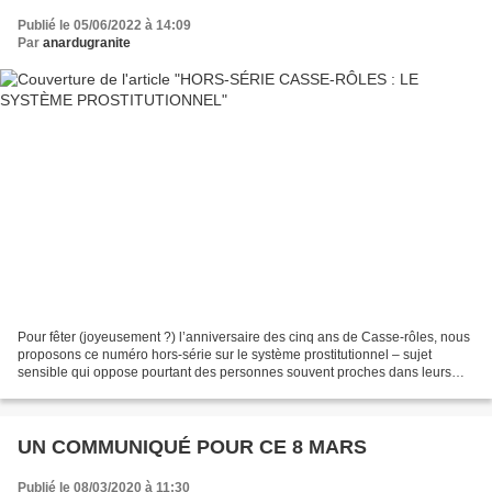
Publié le 05/06/2022 à 14:09
Par
anardugranite
Pour fêter (joyeusement ?) l’anniversaire des cinq ans de Casse-rôles, nous
proposons ce numéro hors-série sur le système prostitutionnel – sujet
sensible qui oppose pourtant des personnes souvent proches dans leurs
idées politiques… et de revenir sur...
UN COMMUNIQUÉ POUR CE 8 MARS
Publié le 08/03/2020 à 11:30