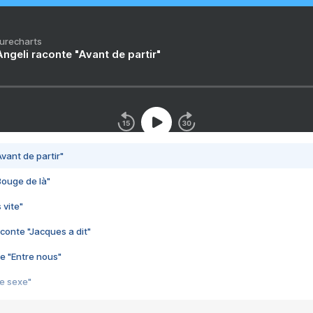
Purecharts
ngeli raconte "Avant de partir"
vant de partir"
Bouge de là"
 vite"
conte "Jacques a dit"
e "Entre nous"
3e sexe"
 chelou"