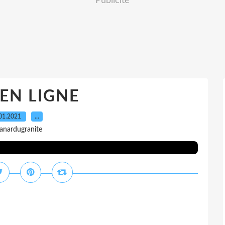
Publicité
EN LIGNE
01.2021
…
 anardugranite