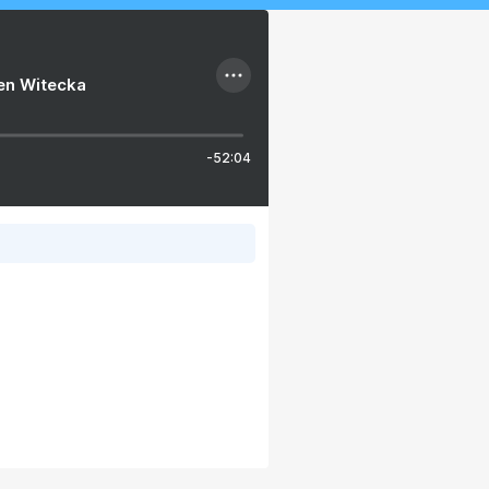
ien Witecka
-52:04