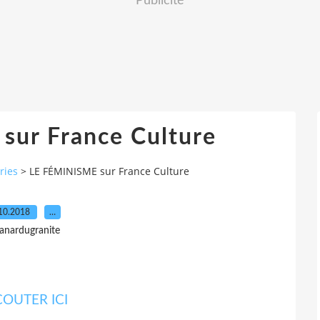
Publicité
sur France Culture
ries
>
LE FÉMINISME sur France Culture
10.2018
…
 anardugranite
COUTER ICI