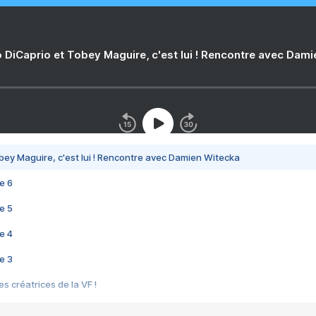
 DiCaprio et Tobey Maguire, c'est lui ! Rencontre avec Dam
bey Maguire, c'est lui ! Rencontre avec Damien Witecka
e 6
e 5
e 4
e 3
s créatrices de la VF !
e 2