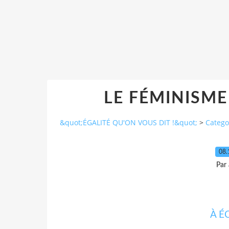
LE FÉMINISME 
&quot;ÉGALITÉ QU'ON VOUS DIT !&quot;
>
Catego
08.
Par
À É