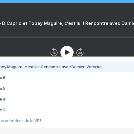
 DiCaprio et Tobey Maguire, c'est lui ! Rencontre avec Dam
bey Maguire, c'est lui ! Rencontre avec Damien Witecka
e 6
e 5
e 4
e 3
s créatrices de la VF !
e 2