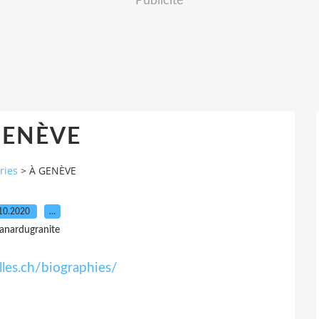
Publicité
GENÈVE
ries
>
À GENÈVE
10.2020
…
 anardugranite
lles.ch/biographies/