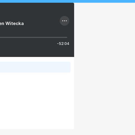
ien Witecka
-52:04