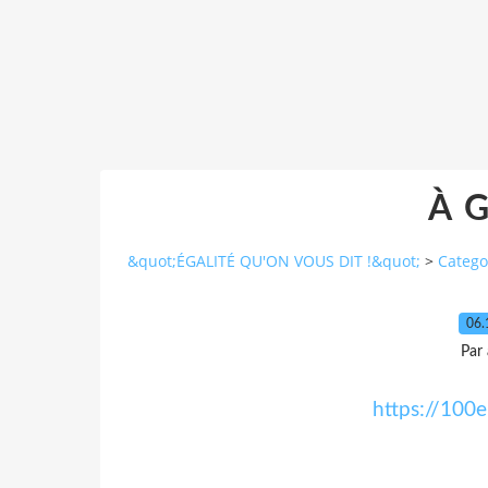
À 
&quot;ÉGALITÉ QU'ON VOUS DIT !&quot;
>
Catego
06.
Par
https://100e