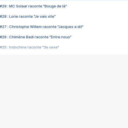
#29 : MC Solaar raconte "Bouge de là"
28 : Lorie raconte "Je vais vite"
#27 : Christophe Willem raconte "Jacques a dit"
#26 : Chimène Badi raconte "Entre nous"
#25 : Indochine raconte "3e sexe"
#24 : Zaho raconte "C'est chelou"
#23 : Patrick Bruel raconte "Au café des délices"
#22 : Kyo raconte "Le chemin"
#21 : Nolwenn Leroy raconte "Cassé"
#20 : Patrick Hernandez raconte "Born to be alive"
#19 : Lorie raconte "Près de moi"
#18 : Michael Jones raconte "A nos actes manqués" (avec Jean-Jacque