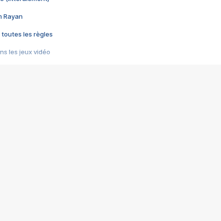
im Rayan
 toutes les règles
s les jeux vidéo
us choquant de Rockstar ? - Le scandale BULLY
e plus moche de Steam
du RÊVE tourne au CAUCHEMAR
pendant 8 heures
it… à tort
umiliés par un jeu vidéo
ire - Final Fantasy 8
ti un empire - Age of Empires
story DOFUS